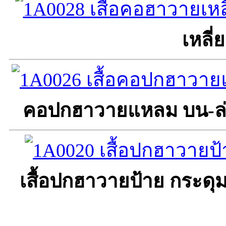
เหลี่
คอปกฮาวายแหลม บน-ล่
เสื้อปกฮาวายป้าย กระดุ