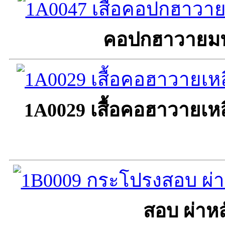
คอปกฮาวายมน 
1A0029 เสื้อคอฮาวายเหลี
สอบ ผ่าหล