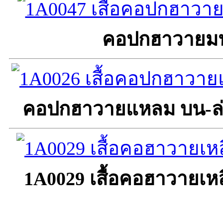
คอปกฮาวายมน 
คอปกฮาวายแหลม บน-ล่
1A0029 เสื้อคอฮาวายเหลี